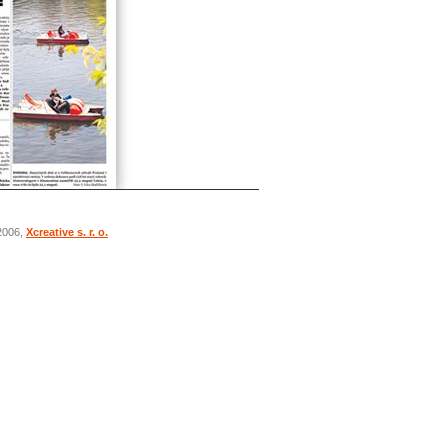
 2006,
Xcreative s. r. o.