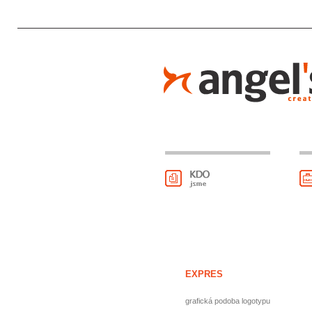
EXPRES
grafická podoba logotypu