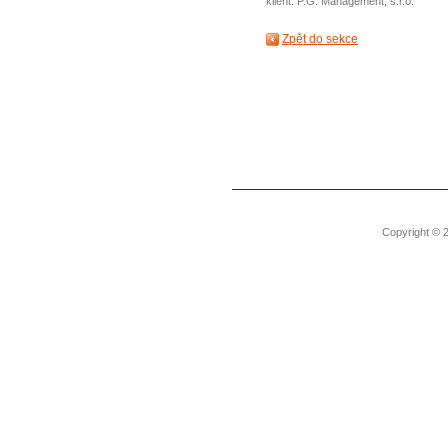
klient: P.G. Management, s.r.o.
Zpět do sekce
Copyright © 