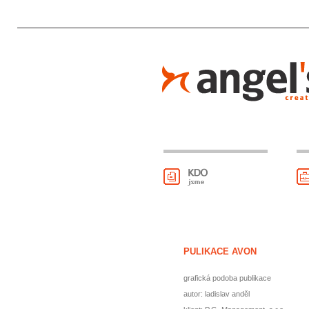
PULIKACE AVON
grafická podoba publikace
autor: ladislav anděl