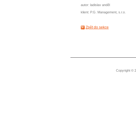
autor: ladislav anděl
klient: P.G. Management, s.r.o.
Zpět do sekce
Copyright © 